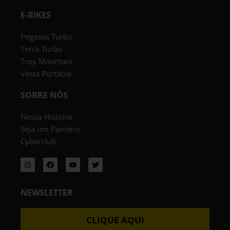
E-BIKES
Pegasus Turbo
Terra Turbo
Troy Mountain
Vesta Portable
SOBRE NÓS
Nossa História
Seja um Parceiro
Cyberclub
I
F
Y
T
n
a
o
w
s
c
u
i
t
e
t
t
a
b
u
t
g
o
b
e
NEWSLETTER
r
o
e
r
a
k
m
CLIQUE AQUI