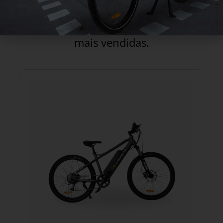
ELÉTRICAS
Navegue pelas nossas bicicletas elétricas
mais vendidas.