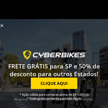
FRETE GRÁTIS para SP e 50% de
desconto para outros Estados!
CLIQUE AQUI
* Ação válida para compras acima de R$ 5.000,00
CONHEÇA NOSSAS E-BIKES
* Frete gratis somente para São Paulo
Ao assinar, você concorda com nossos Termos e Condições.