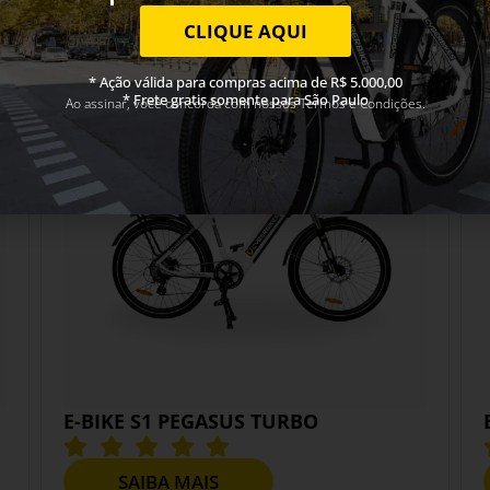
CLIQUE AQUI
* Ação válida para compras acima de R$ 5.000,00
* Frete gratis somente para São Paulo
Ao assinar, você concorda com nossos Termos e Condições.
E-BIKE S1 PEGASUS TURBO
SAIBA MAIS