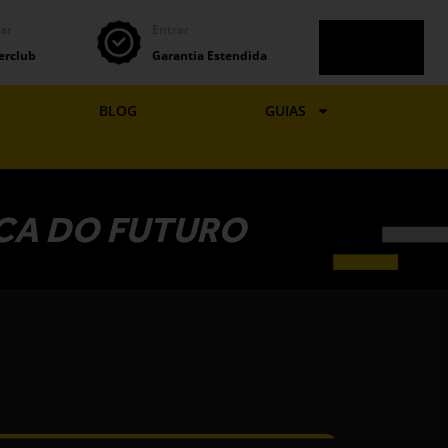
ar
Entrar
CARRIN
erclub
Garantia Estendida
BLOG
GUIAS
ICA DO FUTURO