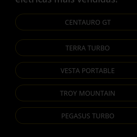
CENTAURO GT
TERRA TURBO
TAURO
E-BIKE S3 TERRA
E-BIKE S
TURBO
PORTABL
VESTA PORTABLE
A
SAIBA
SA
MAIS
M
TROY MOUNTAIN
PEGASUS TURBO