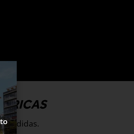
ÉTRICAS
to
s vendidas.