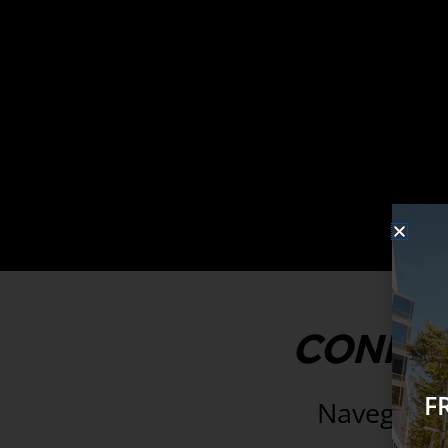
CONHEÇ
F
Navegue pe