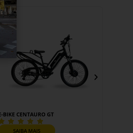
E-BIKE CENTAURO GT
E-BIKE 
SAIBA MAIS
SA