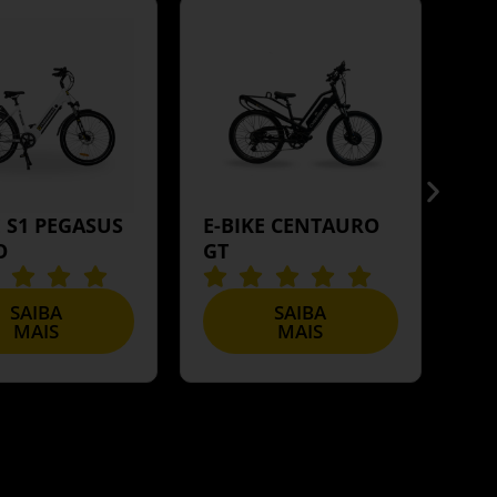
E S1 PEGASUS
E-BIKE CENTAURO
E-
O
GT
TU
SAIBA
SAIBA
MAIS
MAIS