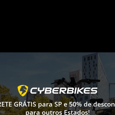
A NOSSAS E-BIKES EL
RETE GRÁTIS para SP e 50% de descon
las nossas bicicletas elétricas mai
para outros Estados!