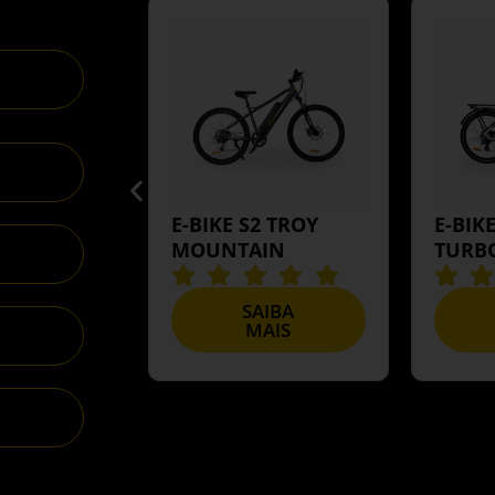
1 VESTA
E-BIKE S2 TROY
E-BIK
E
MOUNTAIN
TURB
IBA
SAIBA
AIS
MAIS