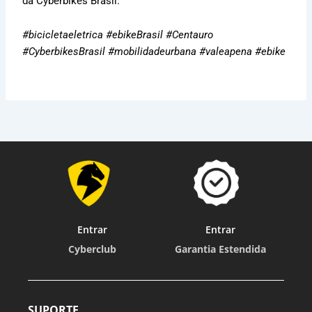
da Cyberbikes Brasil.
#bicicletaeletrica #ebikeBrasil #Centauro
#CyberbikesBrasil #mobilidadeurbana #valeapena #ebike
Entrar
Entrar
Cyberclub
Garantia Estendida
SUPORTE