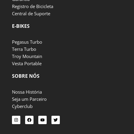
Registro de Bicicleta
Central de Suporte
E-BIKES
Pegasus Turbo
Terra Turbo
Troy Mountain
Vesta Portable
SOBRE NÓS
Nossa História
Seja um Parceiro
Cyberclub
I
F
Y
T
n
a
o
w
s
c
u
i
t
e
t
t
a
b
u
t
g
o
b
e