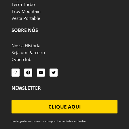
Terra Turbo
Troy Mountain
Vesta Portable
SOBRE NÓS
Nossa História
Seja um Parceiro
Cyberclub
I
F
Y
T
n
a
o
w
s
c
u
i
t
e
t
t
a
b
u
t
g
o
b
e
NEWSLETTER
r
o
e
r
a
k
m
CLIQUE AQUI
Frete grátis na primeira compra + novidades e ofertas.