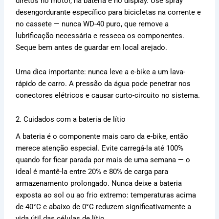
diretos no motor, na bateria e no display. Use spray
desengordurante específico para bicicletas na corrente e
no cassete — nunca WD-40 puro, que remove a
lubrificação necessária e resseca os componentes.
Seque bem antes de guardar em local arejado.
Uma dica importante: nunca leve a e-bike a um lava-
rápido de carro. A pressão da água pode penetrar nos
conectores elétricos e causar curto-circuito no sistema.
2. Cuidados com a bateria de lítio
A bateria é o componente mais caro da e-bike, então
merece atenção especial. Evite carregá-la até 100%
quando for ficar parada por mais de uma semana — o
ideal é mantê-la entre 20% e 80% de carga para
armazenamento prolongado. Nunca deixe a bateria
exposta ao sol ou ao frio extremo: temperaturas acima
de 40°C e abaixo de 0°C reduzem significativamente a
vida útil das células de lítio.