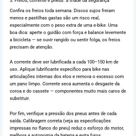
3. Freios, corrente e pneus: a tríade da segurança
Confira os freios toda semana. Discos sujos freiam
menos e pastilhas gastas são um risco real,
especialmente com o peso extra de uma e-bike. Uma
boa dica: aperte o guidão com força e balance levemente
a bicicleta — se ouvir rangido ou sentir folga, os freios
precisam de atenção.
A corrente deve ser lubrificada a cada 100–150 km de
uso. Aplique lubrificante específico para bike nas
articulações internas dos elos e remova o excesso com
um pano limpo. Corrente seca aumenta o desgaste da
coroa e do cassete — componentes muito mais caros de
substituir.
Por fim, verifique a pressão dos pneus antes de cada
saída. Calibragem correta (veja as especificações
impressas no flanco do pneu) reduz o esforço do motor,
melhora a autonomia da bateria e evita furos